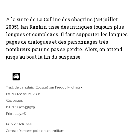
À la suite de La Colline des chagrins (NB juillet
2005), Ian Rankin tisse des intrigues toujours plus
longues et complexes. Il faut supporter les longues
pages de dialogues et des personnages très
nombreux pour ne pas se perdre. Alors, on attend
jusqu’au bout la fin du suspense.
Trad. de l'anglais (Écosse)
par Freddy Michalski
Ed. du Masque
, 2006
524 pages
ISBN : 2702431909
Prix : 21,50 €
Public :
Adultes
Genre :
Romans policiers et thrillers