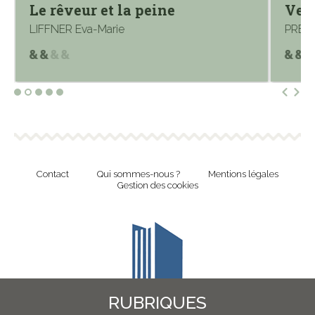
Le rêveur et la peine
Ven
LIFFNER Eva-Marie
PREST
Contact
Qui sommes-nous ?
Mentions légales
Gestion des cookies
RUBRIQUES
Revue en ligne de l'Union Nationale Culture et Bibliothèques Pour Tous