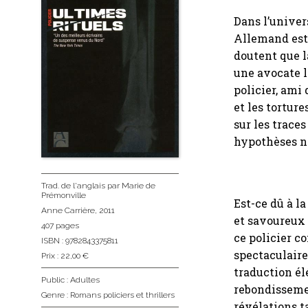
Dans l’univers
Allemand est
doutent que l
une avocate l
policier, ami
et les tortur
sur les traces
hypothèses ne
Trad. de l'anglais
par Marie de
Prémonville
Est-ce dû à l
Anne Carrière
, 2011
et savoureux 
407 pages
ce policier c
ISBN : 9782843375811
spectaculaire
Prix : 22,00 €
traduction él
Public :
Adultes
rebondissemen
Genre :
Romans policiers et thrillers
révélations t