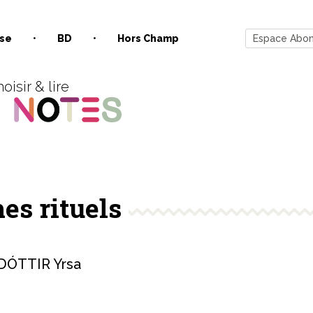
se
BD
Hors Champ
Espace Abo
oisir & lire
es rituels
ÓTTIR Yrsa