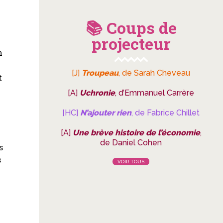
📚 Coups de
projecteur
n
[J]
Troupeau
, de Sarah Cheveau
t
[A]
Uchronie
, d’Emmanuel Carrère
[HC]
N’ajouter rien
, de Fabrice Chillet
[A]
Une brève histoire de l’économie
,
de Daniel Cohen
s
s
VOIR TOUS