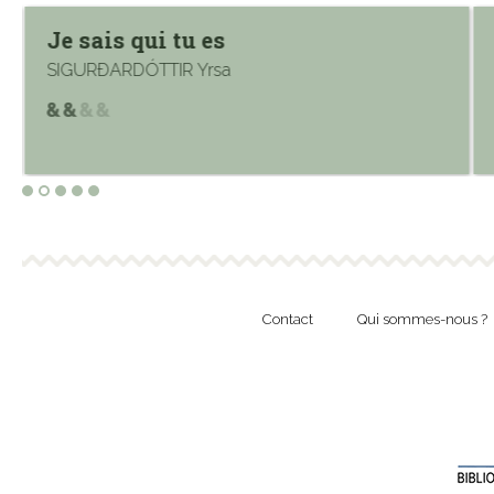
Je sais qui tu es
SIGURÐARDÓTTIR Yrsa
Contact
Qui sommes-nous ?