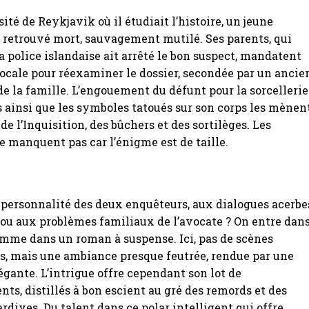
ité de Reykjavik où il étudiait l’histoire, un jeune
 retrouvé mort, sauvagement mutilé. Ses parents, qui
a police islandaise ait arrêté le bon suspect, mandatent
ocale pour réexaminer le dossier, secondée par un ancie
 de la famille. L’engouement du défunt pour la sorcellerie
es ainsi que les symboles tatoués sur son corps les mènen
 de l’Inquisition, des bûchers et des sortilèges. Les
 manquent pas car l’énigme est de taille.
a personnalité des deux enquêteurs, aux dialogues acerbe
ou aux problèmes familiaux de l’avocate ? On entre dan
omme dans un roman à suspense. Ici, pas de scènes
s, mais une ambiance presque feutrée, rendue par une
égante. L’intrigue offre cependant son lot de
ts, distillés à bon escient au gré des remords et des
ardives. Du talent dans ce polar intelligent qui offre