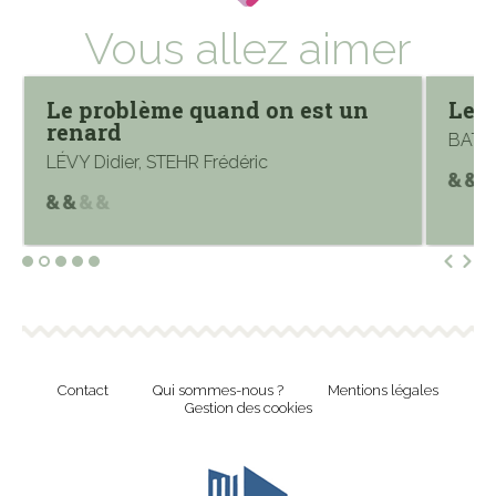
Vous allez aimer
Le problème quand on est un
Le r
renard
BATTU
LÉVY Didier, STEHR Frédéric
Contact
Qui sommes-nous ?
Mentions légales
Gestion des cookies