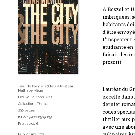
À Beszel et U
imbriquées, sé
habitants doiv
d’être envoyés
L’inspecteur 
étudiante en 
faisait des r
proscrit.
Trad. de l'anglais (États-Unis)
par
Lauréat du Gr
Nathalie Mège
excelle dans 
Fleuve Éditions
, 2011
dernier roman
Collection :
Thriller
390 pages
codes spéciau
ISBN : 9782265090651
thriller aux 
Prix : 20,00 €
avec une abon
culinaires, ju
Public :
Adultes