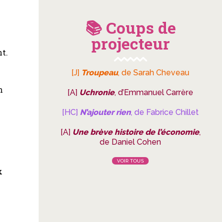
📚 Coups de
projecteur
nt.
[J]
Troupeau
, de Sarah Cheveau
m
[A]
Uchronie
, d’Emmanuel Carrère
[HC]
N’ajouter rien
, de Fabrice Chillet
[A]
Une brève histoire de l’économie
,
de Daniel Cohen
VOIR TOUS
x