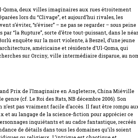
l-Qoma, deux villes imaginaires aux rues étroitement
parées lors du “Clivage”, et aujourd’hui rivales, les
ent s’éviter, “s’éviser” – ne pas se regarder – sous peine
 par “la Rupture”, sorte d’être tout-puissant, dans le néa
Borlù enquête sur la mort violente, à Beszel, d’une jeune
architecture, américaine et résidente d’Ul-Qoma, qui
echerches sur Orciny, ville intermédiaire disparue, au no
and Prix de l’Imaginaire en Angleterre, China Miéville
le genre (cf. Le Roi des Rats, NB décembre 2006). Son
 n’est pas vraiment facile d’accès. Il faut être rompu au
x et au langage de la science-fiction pour apprécier ce
personnages inquiétants et au cadre fantastique, recréés
dance de détails dans tous les domaines qu’ils soient
ridiques ou religieux. L’intrigue est chaotique et