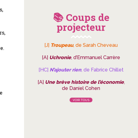
s,
📚 Coups de
projecteur
rs,
[J]
Troupeau
, de Sarah Cheveau
e.
[A]
Uchronie
, d’Emmanuel Carrère
s
[HC]
N’ajouter rien
, de Fabrice Chillet
[A]
Une brève histoire de l’économie
,
de Daniel Cohen
le
VOIR TOUS