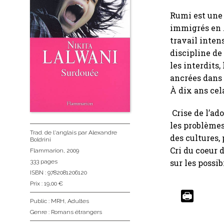
Rumi est une
immigrés en A
travail intens
discipline de
les interdits,
ancrées dans 
À dix ans cela
Crise de l’ado
les problèmes
Trad. de l'anglais
par Alexandre
des cultures,
Boldrini
Cri du coeur 
Flammarion
, 2009
sur les possi
333 pages
ISBN : 9782081206120
Prix : 19,00 €
Public :
MRH
,
Adultes
Genre :
Romans étrangers