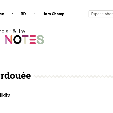
se
BD
Hors Champ
Espace Abo
oisir & lire
rdouée
kita