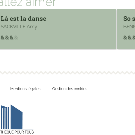
allez aimer
Là est la danse
So 
SACKVILLE Amy
BENN
Mentions légales
Gestion des cookies