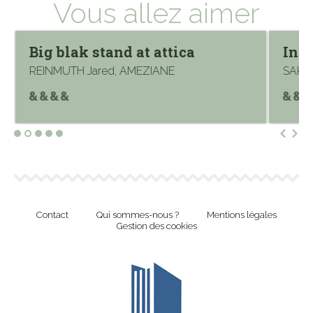
Vous allez aimer
Big blak stand at attica
Inno
REINMUTH Jared, AMEZIANE
SAKAM
Contact
Qui sommes-nous ?
Mentions légales
Gestion des cookies