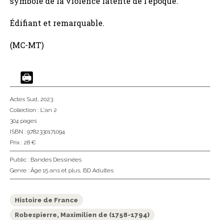
symbole de la violence latente de l’époque.
Édifiant et remarquable.
(MC-MT)
Actes Sud
, 2023
Collection :
L'an 2
304 pages
ISBN : 9782330171094
Prix : 28 €
Public :
Bandes Dessinées
Genre :
Âge 15 ans et plus
,
BD Adultes
Histoire de France
Robespierre, Maximilien de (1758-1794)