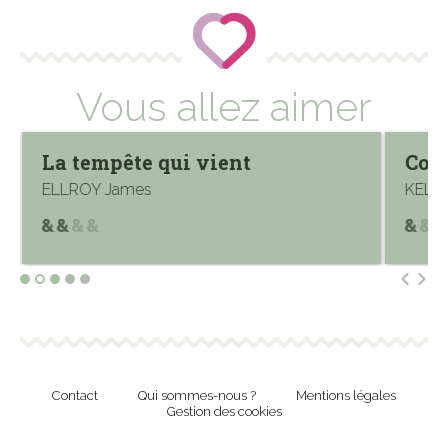
Vous allez aimer
La tempête qui vient
Comé
ELLROY James
KELL
Contact
Qui sommes-nous ?
Mentions légales
Gestion des cookies