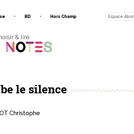
se
BD
Hors Champ
Espace Abo
oisir & lire
be le silence
T Christophe