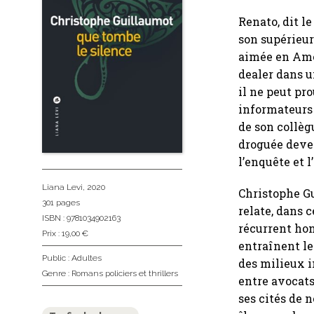
Renato, dit le
son supérieur
aimée en Amér
dealer dans u
il ne peut pr
informateurs
de son collèg
droguée deve
l’enquête et
Liana Levi
, 2020
Christophe G
301 pages
relate, dans 
ISBN : 9781034902163
récurrent ho
Prix : 19,00 €
entraînent le
Public :
Adultes
des milieux i
Genre :
Romans policiers et thrillers
entre avocats
ses cités de 