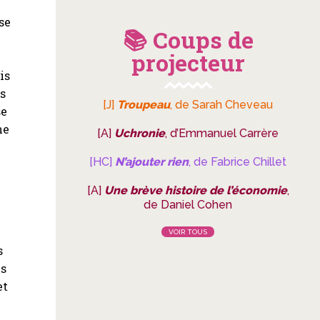
se
📚 Coups de
projecteur
is
es
[J]
Troupeau
, de Sarah Cheveau
se
ne
[A]
Uchronie
, d’Emmanuel Carrère
[HC]
N’ajouter rien
, de Fabrice Chillet
[A]
Une brève histoire de l’économie
,
de Daniel Cohen
VOIR TOUS
s
ns
et