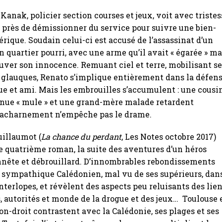
 Kanak, policier section courses et jeux, voit avec tristes
 près de démissionner du service pour suivre une bien-
ique. Soudain celui-ci est accusé de l’assassinat d’un
n quartier pourri, avec une arme qu’il avait « égarée » ma
ouver son innocence. Remuant ciel et terre, mobilisant s
 glauques, Renato s’implique entièrement dans la défen
ue et ami. Mais les embrouilles s’accumulent : une cousi
nue « mule » et une grand-mère malade retardent
 l’acharnement n’empêche pas le drame.
uillaumot (
La chance du perdant
, Les Notes octobre 2017)
ce quatrième roman, la suite des aventures d’un héros
nnête et débrouillard. D’innombrables rebondissements
 sympathique Calédonien, mal vu de ses supérieurs, dan
nterlopes, et révèlent des aspects peu reluisants des lie
, autorités et monde de la drogue et des jeux… Toulouse 
non-droit contrastent avec la Calédonie, ses plages et ses