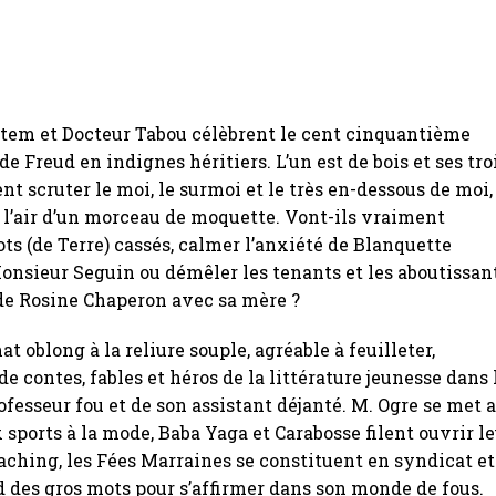
otem et Docteur Tabou célèbrent le cent cinquantième
e Freud en indignes héritiers. L’un est de bois et ses tro
nt scruter le moi, le surmoi et le très en-dessous de moi,
a l’air d’un morceau de moquette. Vont-ils vraiment
Pots (de Terre) cassés, calmer l’anxiété de Blanquette
onsieur Seguin ou démêler les tenants et les aboutissan
de Rosine Chaperon avec sa mère ?
t oblong à la reliure souple, agréable à feuilleter,
e contes, fables et héros de la littérature jeunesse dans 
ofesseur fou et de son assistant déjanté. M. Ogre se met 
 sports à la mode, Baba Yaga et Carabosse filent ouvrir l
aching, les Fées Marraines se constituent en syndicat et
 des gros mots pour s’affirmer dans son monde de fous.