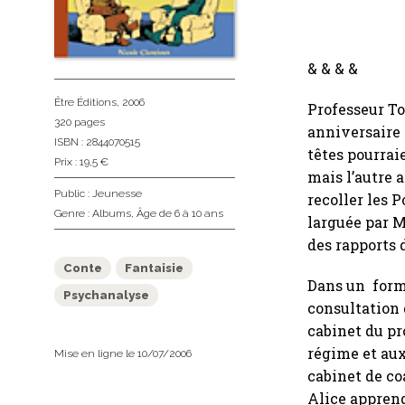
& & & &
Être Éditions
, 2006
Professeur T
320 pages
anniversaire d
ISBN : 2844070515
têtes pourraie
Prix : 19,5 €
mais l’autre 
Public :
Jeunesse
recoller les 
Genre :
Albums
,
Âge de 6 à 10 ans
larguée par M
des rapports 
Conte
Fantaisie
Dans un forma
Psychanalyse
consultation d
cabinet du pr
régime et aux
Mise en ligne le 10/07/2006
cabinet de co
Alice apprend