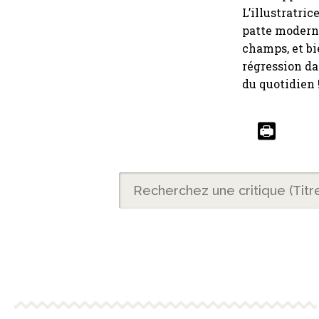
L’illustratri
patte moderne
champs, et bie
régression da
du quotidien !