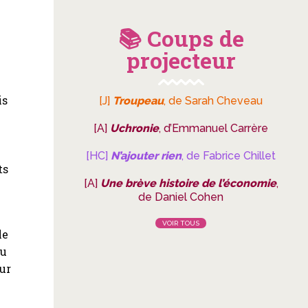
📚 Coups de
projecteur
is
[J]
Troupeau
, de Sarah Cheveau
[A]
Uchronie
, d’Emmanuel Carrère
[HC]
N’ajouter rien
, de Fabrice Chillet
ts
[A]
Une brève histoire de l’économie
,
de Daniel Cohen
VOIR TOUS
le
au
eur