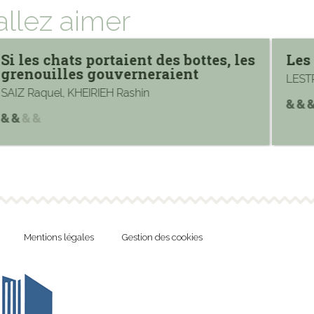
allez aimer
Si les chats portaient des bottes, les
Les
grenouilles gouverneraient
LEST
SAIZ Raquel, KHEIRIEH Rashin
Mentions légales
Gestion des cookies