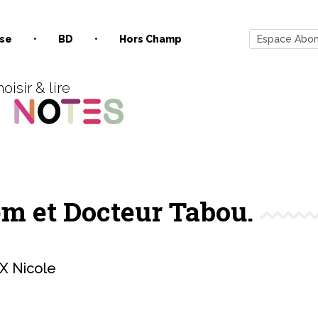
se
BD
Hors Champ
Espace Abo
oisir & lire
em et Docteur Tabou.
 Nicole