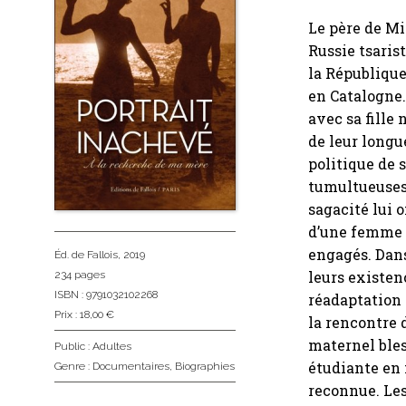
Le père de Mi
Russie tsaris
la République
en Catalogne.
avec sa fille
de leur longu
politique de 
tumultueuses 
sagacité lui 
d’une femme r
engagés. Dans
Éd. de Fallois
, 2019
leurs existen
234 pages
ISBN : 9791032102268
réadaptation 
Prix : 18,00 €
la rencontre 
maternel bles
Public :
Adultes
étudiante en 
Genre :
Documentaires
,
Biographies
reconnue. Les