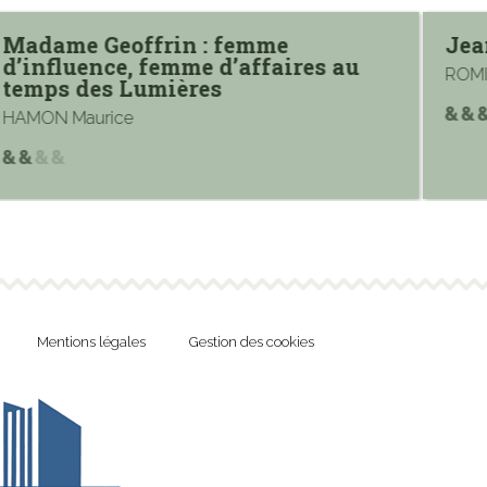
Madame Geoffrin : femme
Jea
d’influence, femme d’affaires au
ROMI
temps des Lumières
HAMON Maurice
Mentions légales
Gestion des cookies