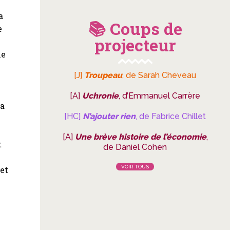
a
📚 Coups de
e
projecteur
le
[J]
Troupeau
, de Sarah Cheveau
[A]
Uchronie
, d’Emmanuel Carrère
la
[HC]
N’ajouter rien
, de Fabrice Chillet
[A]
Une brève histoire de l’économie
,
t
de Daniel Cohen
n
VOIR TOUS
 et