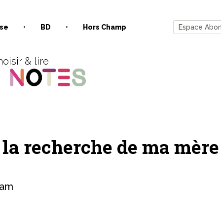
se
BD
Hors Champ
Espace Abo
oisir & lire
à la recherche de ma mère
iam