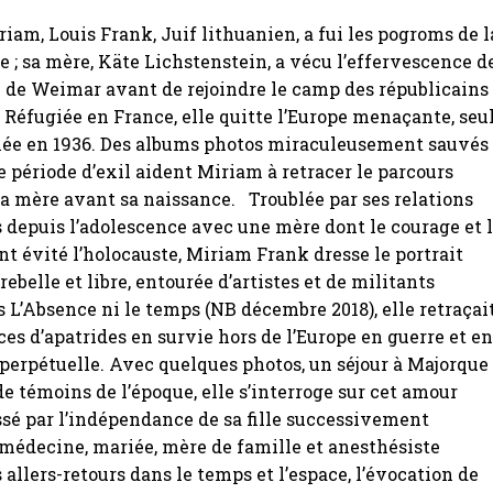
riam, Louis Frank, Juif lithuanien, a fui les pogroms de l
te ; sa mère, Käte Lichstenstein, a vécu l’effervescence d
 de Weimar avant de rejoindre le camp des républicains
 Réfugiée en France, elle quitte l’Europe menaçante, seu
 née en 1936. Des albums photos miraculeusement sauvés
e période d’exil aident Miriam à retracer le parcours
sa mère avant sa naissance. Troublée par ses relations
depuis l’adolescence avec une mère dont le courage et 
ont évité l’holocauste, Miriam Frank dresse le portrait
ebelle et libre, entourée d’artistes et de militants
 L’Absence ni le temps (NB décembre 2018), elle retraçai
ces d’apatrides en survie hors de l’Europe en guerre et e
perpétuelle. Avec quelques photos, un séjour à Majorque
de témoins de l’époque, elle s’interroge sur cet amour
sé par l’indépendance de sa fille successivement
médecine, mariée, mère de famille et anesthésiste
 allers-retours dans le temps et l’espace, l’évocation de