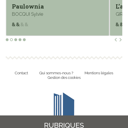
Paulownia
L’am
BOCQUI Sylvie
GIRAU
Contact
Qui sommes-nous ?
Mentions légales
Gestion des cookies
RUBRIQUES
Revue en ligne de l'Union Nationale Culture et Bibliothèques Pour Tous