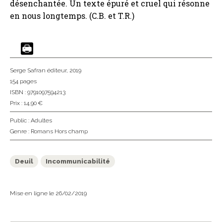
désenchantée. Un texte épuré et cruel qui résonne
en nous longtemps. (C.B. et T.R.)
Serge Safran éditeur
, 2019
154 pages
ISBN : 9791097594213
Prix : 14,90 €
Public :
Adultes
Genre :
Romans Hors champ
Deuil
Incommunicabilité
Mise en ligne le 26/02/2019