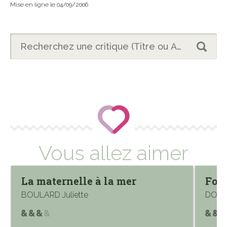
Mise en ligne le 04/09/2006
Vous allez aimer
La maternelle à la mer
Fou
BOULARD Juliette
DOUZO