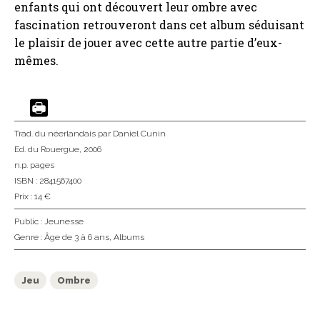
enfants qui ont découvert leur ombre avec
fascination retrouveront dans cet album séduisant
le plaisir de jouer avec cette autre partie d’eux-
mêmes.
Trad. du néerlandais
par Daniel Cunin
Ed. du Rouergue
, 2006
n.p. pages
ISBN : 2841567400
Prix : 14 €
Public :
Jeunesse
Genre :
Âge de 3 à 6 ans
,
Albums
Jeu
Ombre