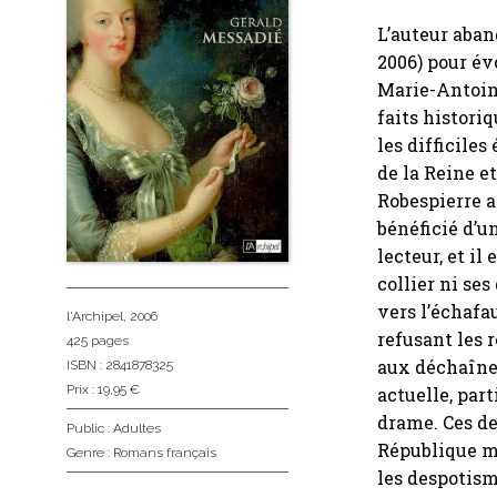
L’auteur aban
2006) pour év
Marie-Antoine
faits histori
les difficile
de la Reine e
Robespierre a
bénéficié d’u
lecteur, et il
collier ni se
vers l’échafa
l'Archipel
, 2006
refusant les 
425 pages
aux déchaîne
ISBN : 2841878325
Prix : 19,95 €
actuelle, par
drame. Ces de
Public :
Adultes
République ma
Genre :
Romans français
les despotism