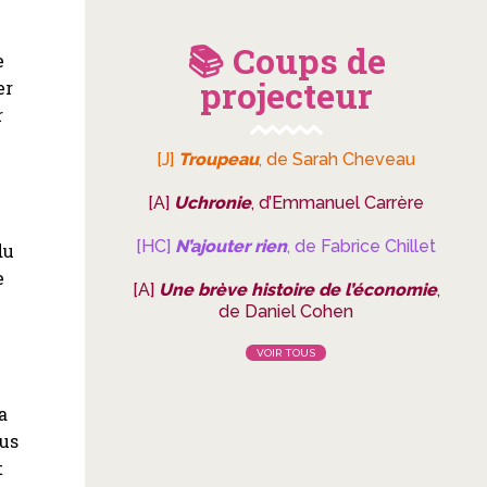
📚 Coups de
e
projecteur
er
r
[J]
Troupeau
, de Sarah Cheveau
[A]
Uchronie
, d’Emmanuel Carrère
[HC]
N’ajouter rien
, de Fabrice Chillet
du
e
[A]
Une brève histoire de l’économie
,
de Daniel Cohen
VOIR TOUS
a
ous
t