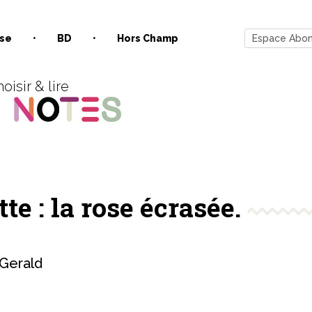
se
BD
Hors Champ
Espace Abo
oisir & lire
e : la rose écrasée.
Gerald