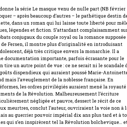
donne la série Le masque venu de nulle part (NB février
oquer – après beaucoup d’autres – le pathétique destin d
tte, dans un roman qui lui laisse toute liberté pour mêl
ques, légendes et fiction. S’attardant complaisamment su
s ébats conjugaux du couple royal ou la romance supposée
t de Fersen, il montre plus d’originalité en introduisant
dolescent, déjà très critique envers la monarchie. Il a
ne documentation importante, parfois écrasante pour le
 en tire un autre point de vue : ce ne serait ni le scandale 
s goûts dispendieux qui auraient poussé Marie-Antoinett
ud mais l’aveuglement de la noblesse française. En
réformes, les ordres privilégiés auraient mené la royauté
ments de la Révolution. Malheureusement l’écriture
ticulièrement négligée et pauvre, dessert le récit de ce
ux meurtres, conclut l’auteur, ouvriraient la voie non à l
is au guerrier pouvoir impérial dix ans plus tard et à t
es qui s’en inspirèrent tel la Révolution bolchevique… e