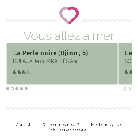
Vous allez aimer
La Perle noire (Djinn ; 6)
Le c
DUFAUX Jean, MIRALLÈS Ana
SOKAL
Contact
Qui sommes-nous ?
Mentions légales
Gestion des cookies