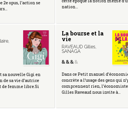
cette époque la notion même d’
e 2e opus, l’action se
nation…
urs…
La bourse et la
vie
aire
,
RAVEAUD Gilles
,
SANAGA
Dans ce Petit manuel d’économi
t sa nouvelle Gigi en
concrète a l’usage des gens qui n’
in de sa vie d’autrice
comprennent rien, l’économiste
t de femme libre.Si
Gilles Raveaud nous invite à…