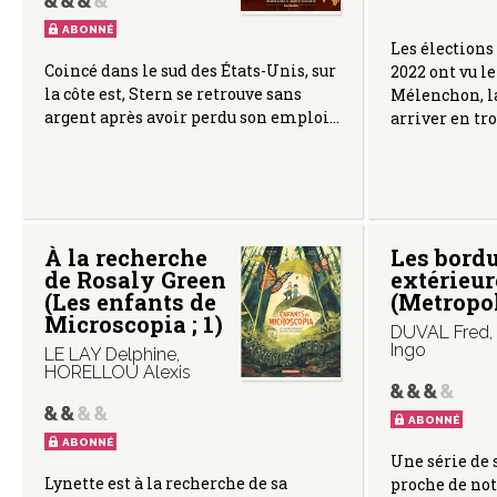
ABONNÉ
Les élections
Coincé dans le sud des États-Unis, sur
2022 ont vu l
la côte est, Stern se retrouve sans
Mélenchon, l
argent après avoir perdu son emploi…
arriver en tr
À la recherche
Les bord
de Rosaly Green
extérieur
(Les enfants de
(Metropol
Microscopia ; 1)
DUVAL Fred
,
Ingo
LE LAY Delphine
,
HORELLOU Alexis
ABONNÉ
ABONNÉ
Une série de 
Lynette est à la recherche de sa
proche de not