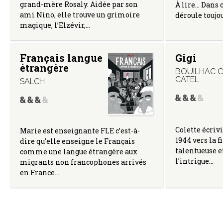
grand-mère Rosaly. Aidée par son
À lire… Dans c
ami Nino, elle trouve un grimoire
déroule toujo
magique, l’Elzévir,…
Français langue
Gigi
étrangère
BOUILHAC Cl
CATEL
SALCH
Colette écrivi
Marie est enseignante FLE c’est-à-
1944 vers la f
dire qu’elle enseigne le Français
talentueuse e
comme une langue étrangère aux
l’intrigue…
migrants non francophones arrivés
en France…