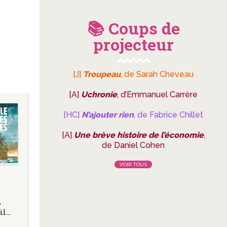
📚 Coups de
projecteur
[J]
Troupeau
, de Sarah Cheveau
[A]
Uchronie
, d’Emmanuel Carrère
[HC]
N’ajouter rien
, de Fabrice Chillet
[A]
Une brève histoire de l’économie
,
de Daniel Cohen
VOIR TOUS
,
 il…