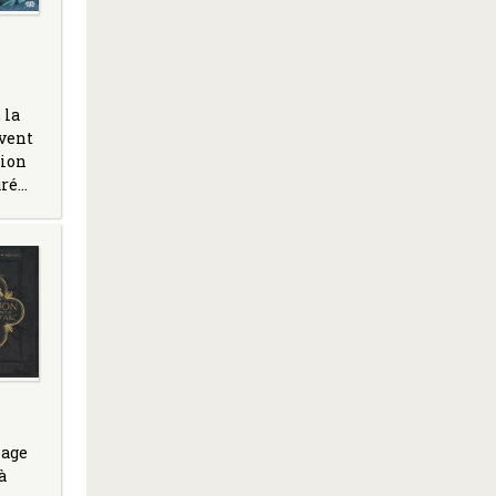
 la
vent
tion
uré…
page
à