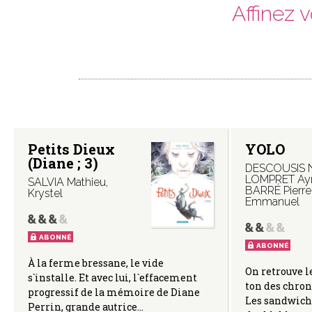
Affinez 
Petits Dieux
YOLO
(Diane ; 3)
DESCOUSIS 
LOMPRET Ay
SALVIA Mathieu
,
BARRÉ Pierre
Krystel
Emmanuel
ABONNÉ
ABONNÉ
À la ferme bressane, le vide
On retrouve le
s`installe. Et avec lui, l`effacement
ton des chron
progressif de la mémoire de Diane
Les sandwichs
Perrin, grande autrice…