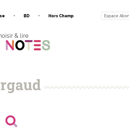
se
BD
Hors Champ
Espace Abo
oisir & lire
rgaud