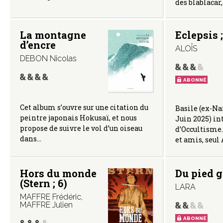
des blablacar,
La montagne
Eclepsis ;
d’encre
ALOÏS
DEBON Nicolas
ABONNÉ
Cet album s’ouvre sur une citation du
Basile (ex-Na
peintre japonais Hokusaï, et nous
Juin 2025) in
propose de suivre le vol d’un oiseau
d’Occultisme.
dans…
et amis, seul
Hors du monde
Du pied 
(Stern ; 6)
LARA
MAFFRE Frédéric
,
MAFFRE Julien
ABONNÉ