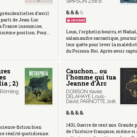
SIMPSON Zoé B.
 présidentielles d’avril
e parti de Jean-Luc
ABONNÉ
a France insoumise,
Loun, l’orphelin bourru, et Nahal,
oisième position. Pour…
salamandre sarcastique, poursui
leur quête pour lever la malédic
du Poisson-Roi. Après avoir capt
ures
Cauchon… ou
es
l’homme qui tua
ia ; 2)
Jeanne d’Arc
Römling
DORISON Xavier
,
DELAHAYE Louis-
David
,
PARNOTTE Joël
1431, Guerre de cent ans. Grande 
science-fiction bien
de l’histoire française, même si 
re réalité quotidienne.