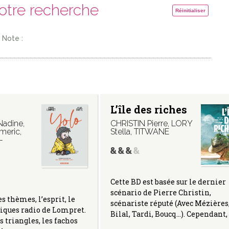
votre recherche
Réinitialiser
Note :
L’île des riches
Nadine
,
CHRISTIN Pierre
,
LORY
meric
,
Stella
,
TITWANE
-
Cette BD est basée sur le dernier
scénario de Pierre Christin,
s thèmes, l’esprit, le
scénariste réputé (Avec Mézières
iques radio de Lompret.
Bilal, Tardi, Boucq…). Cependant,
 triangles, les fachos