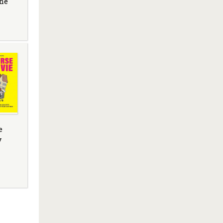
une
e
y