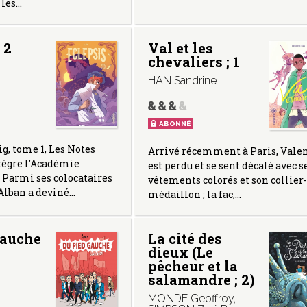
 les…
 2
Val et les
chevaliers ; 1
HAN Sandrine
ABONNÉ
ig, tome 1, Les Notes
Arrivé récemment à Paris, Vale
tègre l’Académie
est perdu et se sent décalé avec s
 Parmi ses colocataires
vêtements colorés et son collier-
 Alban a deviné…
médaillon ; la fac,…
gauche
La cité des
dieux (Le
pêcheur et la
salamandre ; 2)
MONDE Geoffroy
,