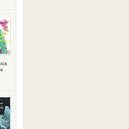
ntin
es