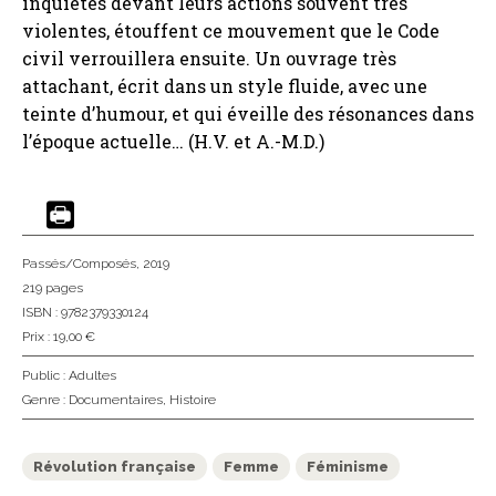
inquiètes devant leurs actions souvent très
violentes, étouffent ce mouvement que le Code
civil verrouillera ensuite. Un ouvrage très
attachant, écrit dans un style fluide, avec une
teinte d’humour, et qui éveille des résonances dans
l’époque actuelle… (H.V. et A.-M.D.)
Passés/Composés
, 2019
219 pages
ISBN : 9782379330124
Prix : 19,00 €
Public :
Adultes
Genre :
Documentaires
,
Histoire
Révolution française
Femme
Féminisme