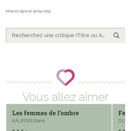
Mise en ligne le 30/04/2019
Vous allez aimer
Les femmes de l’ombre
Fem
KAUFFER Rémi
DUCR