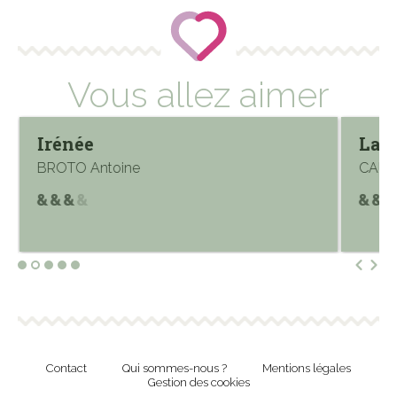
Vous allez aimer
Irénée
La f
BROTO Antoine
CAUVI
Contact
Qui sommes-nous ?
Mentions légales
Gestion des cookies