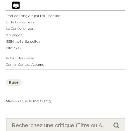
Trad. de l'anglais
par Paul Sébillot
Ill. de Bruno Heitz
Le Genévrier
, 2013
n.p. pages
ISBN : 9782362900853
Prix : 17 €
Public :
Jeunesse
Genre :
Contes
,
Albums
Ruse
Mise en ligne le 10/12/2013