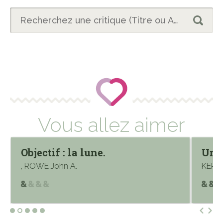
Vous allez aimer
Objectif : la lune.
Un 
, ROWE John A.
KERBA