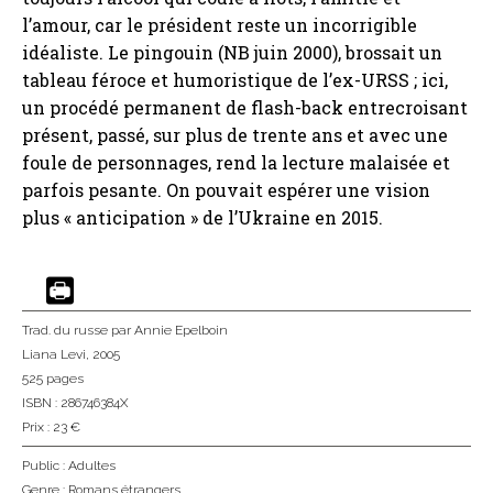
l’amour, car le président reste un incorrigible
idéaliste. Le pingouin (NB juin 2000), brossait un
tableau féroce et humoristique de l’ex-URSS ; ici,
un procédé permanent de flash-back entrecroisant
présent, passé, sur plus de trente ans et avec une
foule de personnages, rend la lecture malaisée et
parfois pesante. On pouvait espérer une vision
plus « anticipation » de l’Ukraine en 2015.
Trad. du russe
par Annie Epelboin
Liana Levi
, 2005
525 pages
ISBN : 286746384X
Prix : 23 €
Public :
Adultes
Genre :
Romans étrangers