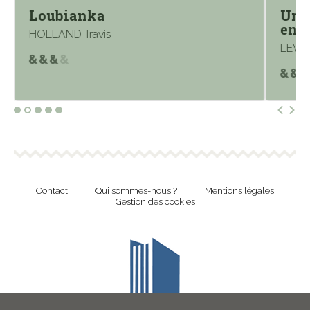
Loubianka
Une 
en 
HOLLAND Travis
LEWY
Contact
Qui sommes-nous ?
Mentions légales
Gestion des cookies