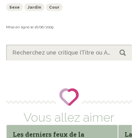
Sexe
Jardin
Cour
Mise en ligne le 16/06/2009
Vous allez aimer
Les derniers feux de la
La 