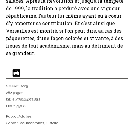
salaces. Après la Révolution et jusqu’à la tempête
de 1999, la tradition a perduré avec une vigueur
républicaine, l’auteur lui-même ayant eu à coeur
d’y apporter sa contribution. Et c’est ainsi que
Versailles est montré, si l’on peut dire, au ras des
pâquerettes, d’une façon colorée et vivante, à des
lieues de tout académisme, mais au détriment de
sa grandeur.
Grasset
, 2009
282 pages
ISBN : 9782246721512
Prix : 17,50 €
Public :
Adultes
Genre :
Documentaires
,
Histoire