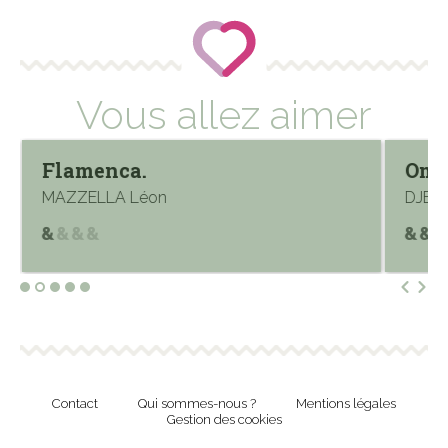
Vous allez aimer
Flamenca.
Ombr
MAZZELLA Léon
DJEBA
Contact
Qui sommes-nous ?
Mentions légales
Gestion des cookies