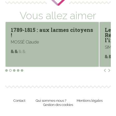
Vous allez aimer
1789-1815 : aux larmes citoyens
Le 
!
Répu
l’in
MOSSÉ Claude
SIMO
Contact
Qui sommes-nous ?
Mentions légales
Gestion des cookies