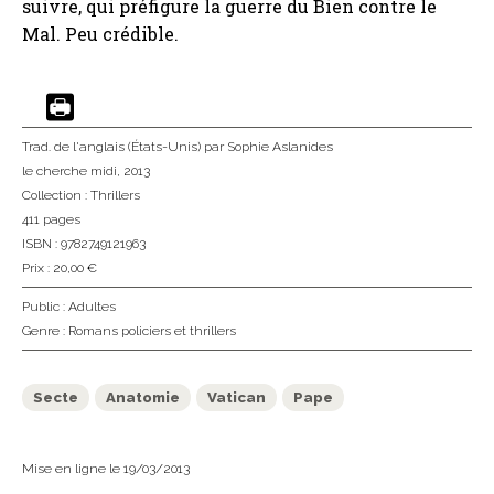
suivre, qui préfigure la guerre du Bien contre le
Mal. Peu crédible.
Trad. de l'anglais (États-Unis)
par Sophie Aslanides
le cherche midi
, 2013
Collection :
Thrillers
411 pages
ISBN : 9782749121963
Prix : 20,00 €
Public :
Adultes
Genre :
Romans policiers et thrillers
Secte
Anatomie
Vatican
Pape
Mise en ligne le 19/03/2013