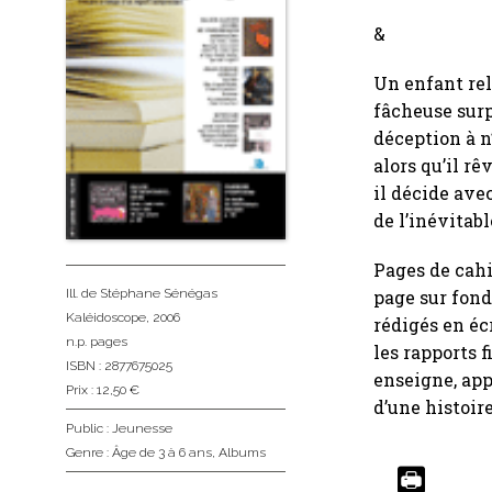
&
Un enfant rel
fâcheuse surpr
déception à n
alors qu’il r
il décide ave
de l’inévitab
Pages de cahi
page sur fond
Ill. de Stéphane Sénégas
Kaléidoscope
, 2006
rédigés en éc
n.p. pages
les rapports 
ISBN : 2877675025
enseigne, app
Prix : 12,50 €
d’une histoir
Public :
Jeunesse
Genre :
Âge de 3 à 6 ans
,
Albums