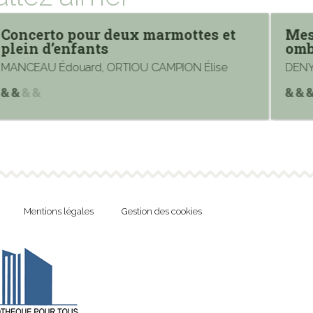
Concerto pour deux marmottes et
Mes
plein d’enfants
omb
MANCEAU Édouard, ORTIOU CAMPION Élise
DENY
Mentions légales
Gestion des cookies