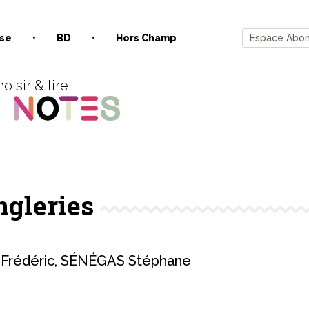
se
BD
Hors Champ
Espace Abo
oisir & lire
ngleries
rédéric
,
SÉNÉGAS Stéphane