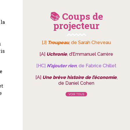
📚 Coups de
 la
projecteur
[J]
Troupeau
, de Sarah Cheveau
ù
vis
[A]
Uchronie
, d’Emmanuel Carrère
[HC]
N’ajouter rien
, de Fabrice Chillet
ne
[A]
Une brève histoire de l’économie
,
de Daniel Cohen
et
e
VOIR TOUS