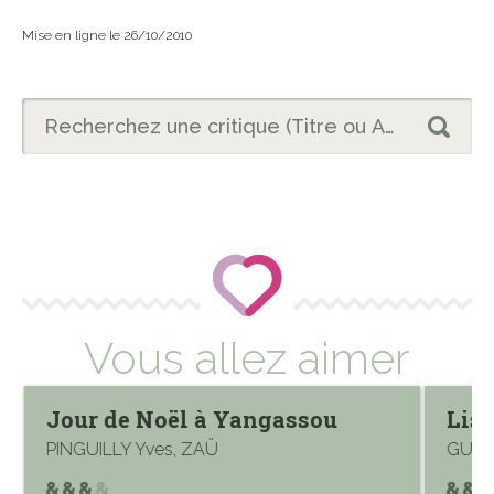
Mise en ligne le 26/10/2010
Vous allez aimer
Jour de Noël à Yangassou
Lisa
PINGUILLY Yves, ZAÜ
GUTM