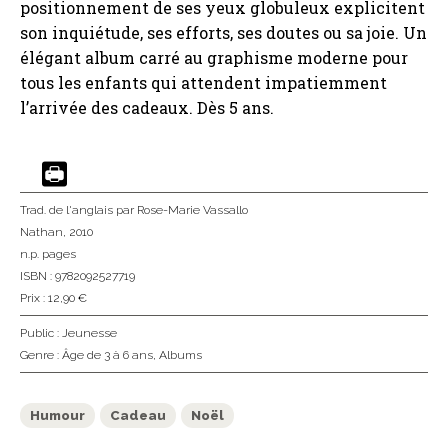
positionnement de ses yeux globuleux explicitent
son inquiétude, ses efforts, ses doutes ou sa joie. Un
élégant album carré au graphisme moderne pour
tous les enfants qui attendent impatiemment
l’arrivée des cadeaux. Dès 5 ans.
Trad. de l'anglais
par Rose-Marie Vassallo
Nathan
, 2010
n.p. pages
ISBN : 9782092527719
Prix : 12,90 €
Public :
Jeunesse
Genre :
Âge de 3 à 6 ans
,
Albums
Humour
Cadeau
Noël