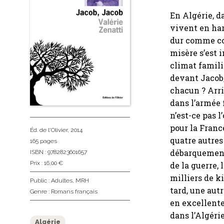
En Algérie, d
vivent en har
dur comme cor
misère s’est 
climat famili
devant Jacob, 
chacun ? Arri
dans l’armée 
n’est-ce pas 
pour la France
Éd. de l'Olivier
, 2014
quatre autres
165 pages
débarquement 
ISBN : 9782823601657
Prix : 16,00 €
de la guerre, 
milliers de k
Public :
Adultes
,
MRH
tard, une autr
Genre :
Romans français
en excellente
dans l’Algérie
Algérie