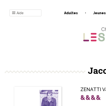
Aide
Adultes
Jeunes
Ch
Jac
ZENATTI Va