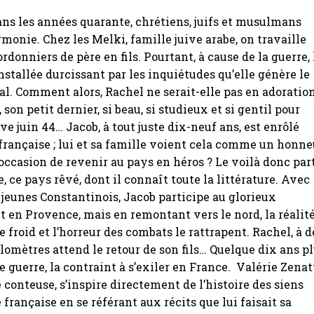
ans les années quarante, chrétiens, juifs et musulmans
monie. Chez les Melki, famille juive arabe, on travaille
donniers de père en fils. Pourtant, à cause de la guerre, 
installée durcissant par les inquiétudes qu’elle génère le
al. Comment alors, Rachel ne serait-elle pas en adoratio
son petit dernier, si beau, si studieux et si gentil pour
ve juin 44… Jacob, à tout juste dix-neuf ans, est enrôlé
française ; lui et sa famille voient cela comme un honne
l’occasion de revenir au pays en héros ? Le voilà donc par
, ce pays rêvé, dont il connaît toute la littérature. Avec
 jeunes Constantinois, Jacob participe au glorieux
en Provence, mais en remontant vers le nord, la réalit
le froid et l’horreur des combats le rattrapent. Rachel, à d
ilomètres attend le retour de son fils… Quelque dix ans p
e guerre, la contraint à s’exiler en France. Valérie Zenatt
 conteuse, s’inspire directement de l’histoire des siens
 française en se référant aux récits que lui faisait sa