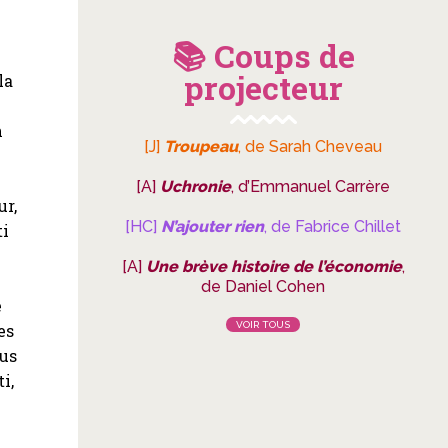
📚 Coups de
projecteur
la
n
[J]
Troupeau
, de Sarah Cheveau
[A]
Uchronie
, d’Emmanuel Carrère
ur,
[HC]
N’ajouter rien
, de Fabrice Chillet
ti
[A]
Une brève histoire de l’économie
,
de Daniel Cohen
é
VOIR TOUS
es
lus
i,