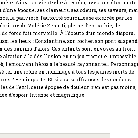
mère. Ainsi parvient-elle à recréer, avec une étonnante
it d’une époque, ses clameurs, ses odeurs, ses saveurs, ma
nce, la pauvreté, l’autorité sourcilleuse exercée par les
écriture de Valérie Zenatti, pleine d’empathie, de
t de force fait merveille. À l’écoute d’un monde disparu,
ussi les lieux : Constantine, son rocher, son pont suspend
ux des gamins d’alors. Ces enfants sont envoyés au front,
exaltation à la désillusion en un jeu tragique. Impossible
ob, l’émouvant héros à la beauté rayonnante… Personnag
isé tel une icône en hommage à tous les jeunes morts de
erres ? Peu importe. Et si aux souffrances des combats
les de l’exil, cette épopée de douleur n’en est pas moins, 
nnée d’espoir. Intense et magnifique.