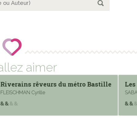
allez aimer
Riverains rêveurs du métro Bastille
Les
FLEISCHMAN Cyrille
SABA