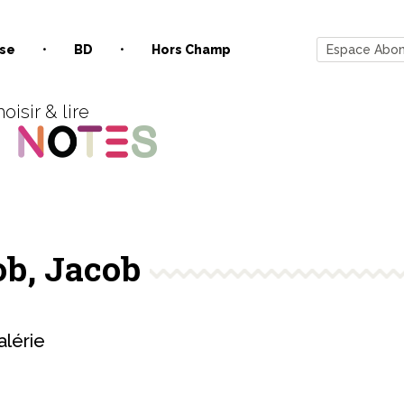
se
BD
Hors Champ
Espace Abo
oisir & lire
ob, Jacob
lérie