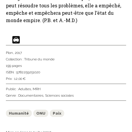
peut résoudre tous les problèmes, elle a empêché,
empêche et empêchera peut-être que l’état du
monde empire. (P.B. et A.-M.D.)
Plon
, 2017
Collection :
Tribune du monde
199 pages
ISBN : 9782259251020
Prix : 12,00 €
Public :
Adultes
,
MRH
Genre :
Documentaires
,
Sciences sociales
Humanité
ONU
Paix