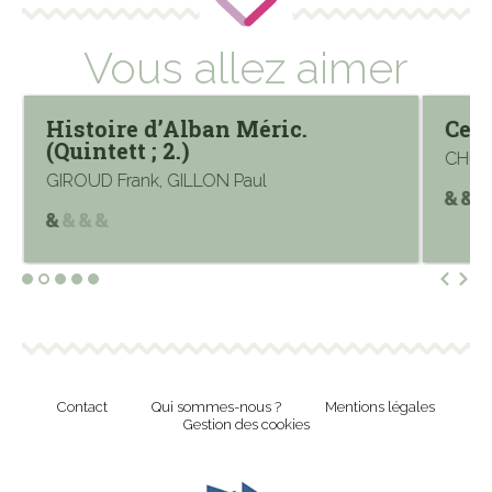
Vous allez aimer
Histoire d’Alban Méric.
Cell
(Quintett ; 2.)
CHOU
GIROUD Frank, GILLON Paul
Contact
Qui sommes-nous ?
Mentions légales
Gestion des cookies