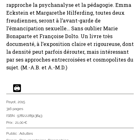
rapproche la psychanalyse et la pédagogie. Emma
Eckstein et Margarethe Hilferding, toutes deux
freudiennes, seront à l’avant-garde de
l’émancipation sexuelle… Sans oublier Marie
Bonaparte et Françoise Dolto. Un livre très
documenté, à l’exposition claire et rigoureuse, dont
la densité peut parfois dérouter, mais intéressant
par ses approches entrecroisées et cosmopolites du
sujet. (M.-A.B. et A.-M.D.)
Payot
, 2015
316 pages
ISBN : 9782228913843
Prix : 21,00 €
Public :
Adultes