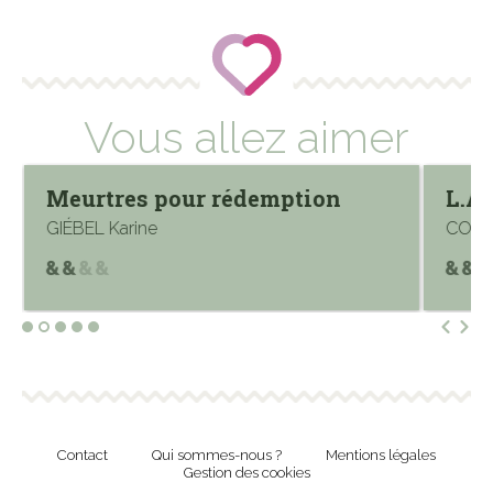
Vous allez aimer
Meurtres pour rédemption
L.A.
GIÉBEL Karine
CORW
Contact
Qui sommes-nous ?
Mentions légales
Gestion des cookies