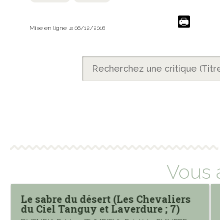
Mise en ligne le 06/12/2016
Vous 
Le sabre du désert (Les Chevaliers
du Ciel Tanguy et Laverdure ; 7)