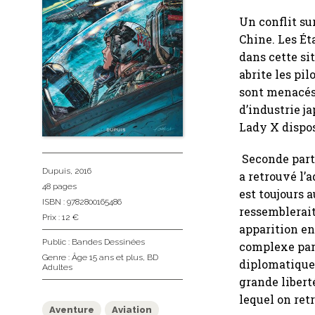
Un conflit su
Chine. Les Ét
dans cette si
abrite les pi
sont menacés 
d’industrie j
Lady X dispos
Seconde parti
Dupuis
, 2016
a retrouvé l’
48 pages
est toujours 
ISBN : 9782800165486
ressemblerait
Prix : 12 €
apparition en
Public :
Bandes Dessinées
complexe par 
Genre :
Âge 15 ans et plus
,
BD
diplomatiques
Adultes
grande libert
lequel on retr
Aventure
Aviation