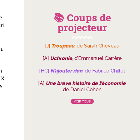
📚 Coups de
e
projecteur
ui
[J]
Troupeau
, de Sarah Cheveau
n.
[A]
Uchronie
, d’Emmanuel Carrère
n
[HC]
N’ajouter rien
, de Fabrice Chillet
 X
[A]
Une brève histoire de l’économie
,
e
de Daniel Cohen
VOIR TOUS