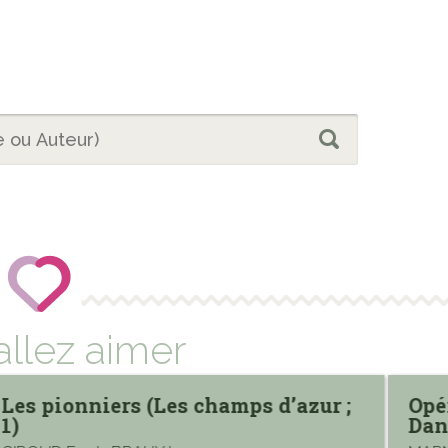
allez aimer
Les pionniers (Les champs d’azur ;
Opé
1)
Dan