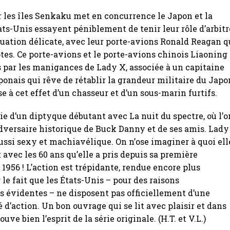
r les îles Senkaku met en concurrence le Japon et la
ats-Unis essayent péniblement de tenir leur rôle d’arbitr
tuation délicate, avec leur porte-avions Ronald Reagan q
lotes. Ce porte-avions et le porte-avions chinois Liaoning
par les manigances de Lady X, associée à un capitaine
aponais qui rêve de rétablir la grandeur militaire du Japo
e à cet effet d’un chasseur et d’un sous-marin furtifs.
e d’un diptyque débutant avec La nuit du spectre, où l’o
adversaire historique de Buck Danny et de ses amis. Lady
aussi sexy et machiavélique. On n’ose imaginer à quoi ell
 avec les 60 ans qu’elle a pris depuis sa première
 1956 ! L’action est trépidante, rendue encore plus
le fait que les États-Unis – pour des raisons
 évidentes – ne disposent pas officiellement d’une
é d’action. Un bon ouvrage qui se lit avec plaisir et dans
ouve bien l’esprit de la série originale. (H.T. et V.L.)