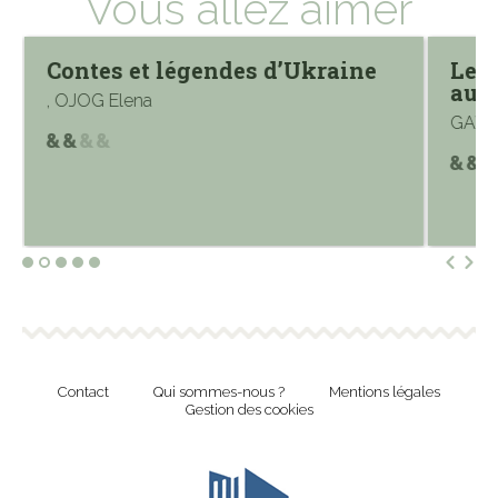
Vous allez aimer
Contes et légendes d’Ukraine
Les 
autr
, OJOG Elena
GAY-P
Contact
Qui sommes-nous ?
Mentions légales
Gestion des cookies