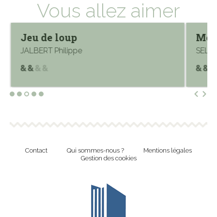
Vous allez aimer
Jeu de loup
Mon
JALBERT Philippe
SELLI
Contact
Qui sommes-nous ?
Mentions légales
Gestion des cookies