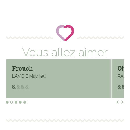
Vous allez aimer
Frouch
Oh !
LAVOIE Mathieu
RAMAD