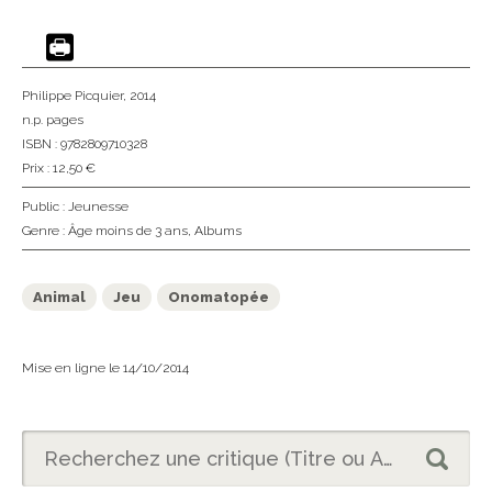
Philippe Picquier
, 2014
n.p. pages
ISBN : 9782809710328
Prix : 12,50 €
Public :
Jeunesse
Genre :
Âge moins de 3 ans
,
Albums
Animal
Jeu
Onomatopée
Mise en ligne le 14/10/2014