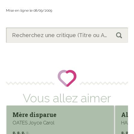
Mise en ligne le 08/09/2009
Vous allez aimer
Mère disparue
Aloe
OATES Joyce Carol
HAASS