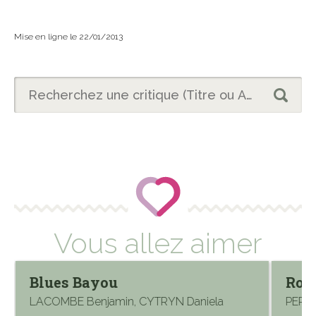
Mise en ligne le 22/01/2013
Vous allez aimer
Blues Bayou
Ros
LACOMBE Benjamin, CYTRYN Daniela
PEREZ