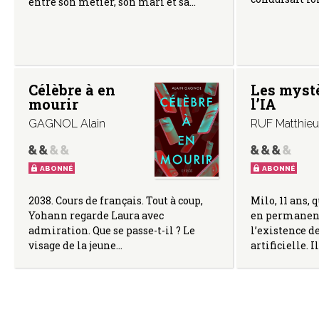
entre son métier, son mari et sa…
Célèbre à en
Les myst
mourir
l’IA
GAGNOL Alain
RUF Matthieu
ABONNÉ
ABONNÉ
2038. Cours de français. Tout à coup,
Milo, 11 ans, 
Yohann regarde Laura avec
en permanenc
admiration. Que se passe-t-il ? Le
l’existence d
visage de la jeune…
artificielle. I