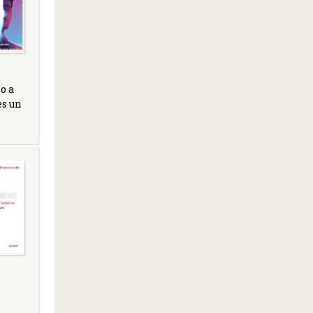
o a
es un