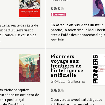
ABONNÉ
En Afrique du Sud, dans un futur
 de la vente des kits de
proche, la scientifique Mali Beek
ux particuliers vient
créé à l’aide des nanotechnologi
en France. Un cousin de
remède…
e…
Pionniers :
voyage aux
frontières de
l’intelligence
artificielle
GRALLET Guillaume
s, riche banquier
urt dans un accident de
Nous vivons avec l’intelligence
était pas lui qui
artificielle une révolution
rs de l’accident…