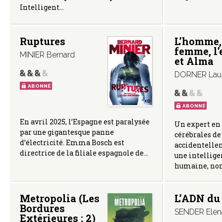
Intelligent…
Ruptures
L’homme,
femme, l’
MINIER Bernard
et Alma
DORNER Lau
ABONNÉ
ABONNÉ
En avril 2025, l’Espagne est paralysée
Un expert en 
par une gigantesque panne
cérébrales d
d’électricité. Emma Bosch est
accidentelle
directrice de la filiale espagnole de…
une intellige
humaine, n
Metropolia (Les
L’ADN du
Bordures
SENDER Elen
Extérieures ; 2)