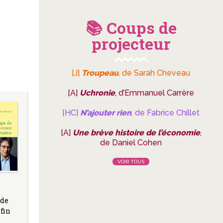
📚 Coups de
projecteur
[J]
Troupeau
, de Sarah Cheveau
[A]
Uchronie
, d’Emmanuel Carrère
[HC]
N’ajouter rien
, de Fabrice Chillet
[A]
Une brève histoire de l’économie
,
de Daniel Cohen
VOIR TOUS
 de
fin