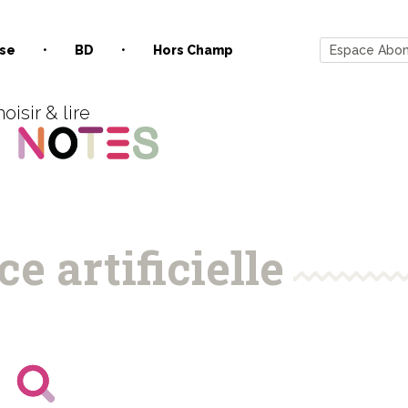
se
BD
Hors Champ
Espace Abo
oisir & lire
ce artificielle