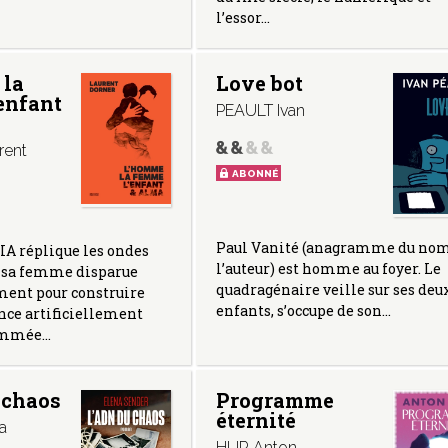
l’essor…
 la
Love bot
enfant
PEAULT Ivan
rent
ABONNÉ
Paul Vanité (anagramme du nom
IA réplique les ondes
l’auteur) est homme au foyer. Le
e sa femme disparue
quadragénaire veille sur ses deu
ment pour construire
enfants, s’occupe de son…
nce artificiellement
ommée…
 chaos
Programme
éternité
a
HUR Anton