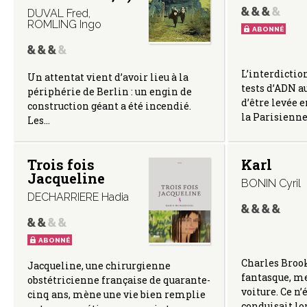
DUVAL Fred
,
ROMLING Ingo
ABONNÉ
L’interdiction
Un attentat vient d’avoir lieu à la
tests d’ADN a
périphérie de Berlin : un engin de
d’être levée 
construction géant a été incendié.
la Parisienn
Les…
Trois fois
Karl
Jacqueline
BONIN Cyril
DECHARRIERE Hadia
ABONNÉ
Charles Brook
Jacqueline, une chirurgienne
fantasque, me
obstétricienne française de quarante-
voiture. Ce n’
cinq ans, mène une vie bien remplie
conduisait lo