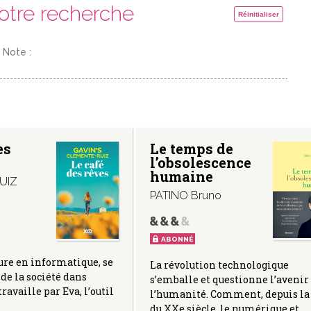
votre recherche
Réinitialiser
Note :
es
Le temps de
l’obsolescence
humaine
UIZ
PATINO Bruno
ABONNÉ
ure en informatique, se
La révolution technologique
 de la société dans
s’emballe et questionne l’avenir
travaille par Eva, l’outil
l’humanité. Comment, depuis la 
du XXe siècle, le numérique et