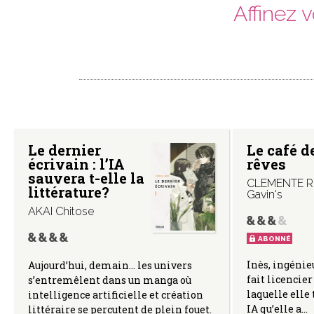
Affinez 
Le dernier
Le café d
écrivain : l’IA
rêves
sauvera t-elle la
CLEMENTE R
littérature?
Gavin's
AKAI Chitose
ABONNÉ
Inès, ingénie
Aujourd’hui, demain… les univers
fait licencier
s’entremêlent dans un manga où
laquelle elle 
intelligence artificielle et création
IA qu’elle a…
littéraire se percutent de plein fouet.