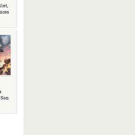
let,
ences
a
. Son