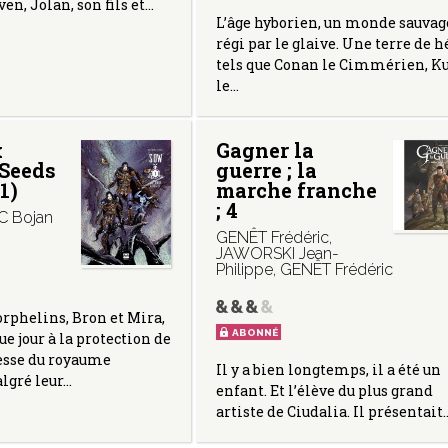
en, Jolan, son fils et…
L’âge hyborien, un monde sauvag
régi par le glaive. Une terre de h
tels que Conan le Cimmérien, Ku
le…
x
Gagner la
(Seeds
guerre ; la
1)
marche franche
; 4
C Bojan
GENÊT Frédéric
,
JAWORSKI Jean-
Philippe
,
GENÊT Frédéric
rphelins, Bron et Mira,
ABONNÉ
e jour à la protection de
cesse du royaume
Il y a bien longtemps, il a été un
algré leur…
enfant. Et l’élève du plus grand
artiste de Ciudalia. Il présentait