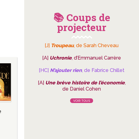
📚 Coups de
projecteur
[J]
Troupeau
, de Sarah Cheveau
[A]
Uchronie
, d’Emmanuel Carrère
[HC]
N’ajouter rien
, de Fabrice Chillet
[A]
Une brève histoire de l’économie
,
de Daniel Cohen
VOIR TOUS
e