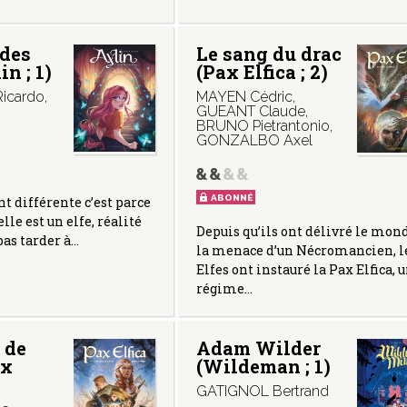
 des
Le sang du drac
in ; 1)
(Pax Elfica ; 2)
icardo
,
MAYEN Cédric
,
GUEANT Claude
,
BRUNO Pietrantonio
,
GONZALBO Axel
ABONNÉ
nt différente c’est parce
elle est un elfe, réalité
Depuis qu’ils ont délivré le mon
pas tarder à…
la menace d’un Nécromancien, l
Elfes ont instauré la Pax Elfica, 
régime…
 de
Adam Wilder
ax
(Wildeman ; 1)
GATIGNOL Bertrand