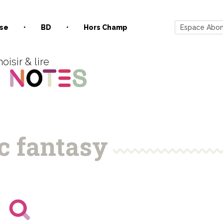
se
BD
Hors Champ
Espace Abo
oisir & lire
c fantasy