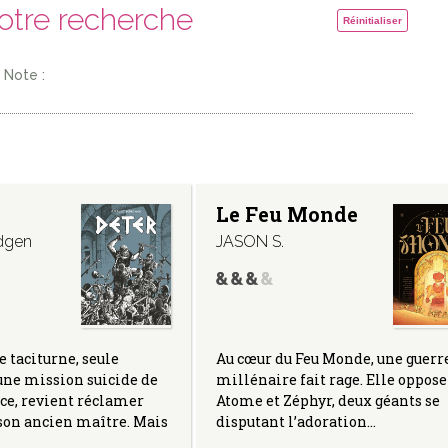
votre recherche
Réinitialiser
Note :
Le Feu Monde
dgen
JASON S.
Au cœur du Feu Monde, une guerr
e taciturne, seule
millénaire fait rage. Elle oppose
une mission suicide de
Atome et Zéphyr, deux géants se
ce, revient réclamer
disputant l’adoration…
 son ancien maître. Mais