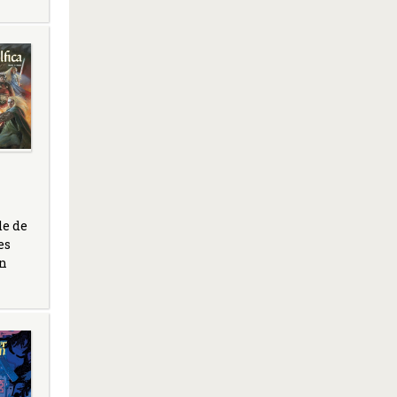
de de
es
un