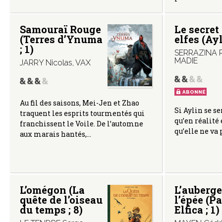
Samouraï Rouge
Le secret
(Terres d’Ynuma
elfes (Ayl
; 1)
SERRAZINA R
MADIE
JARRY Nicolas
,
VAX
ABONNÉ
Au fil des saisons, Mei-Jen et Zhao
Si Aylin se se
traquent les esprits tourmentés qui
qu’en réalité 
franchissent le Voile. De l’automne
qu’elle ne va 
aux marais hantés,…
L’omégon (La
L’auberge
quête de l’oiseau
l’épée (P
du temps ; 8)
Elfica ; 1)