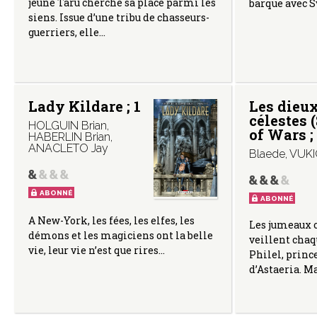
jeune Taru cherche sa place parmi les
barque avec Sv
siens. Issue d’une tribu de chasseurs-
guerriers, elle…
Lady Kildare ; 1
Les dieu
célestes 
HOLGUIN Brian
,
of Wars ; 
HABERLIN Brian
,
ANACLETO Jay
Blaede
,
VUKI
ABONNÉ
ABONNÉ
A New-York, les fées, les elfes, les
Les jumeaux o
démons et les magiciens ont la belle
veillent chaqu
vie, leur vie n’est que rires…
Philel, prin
d’Astaeria. M