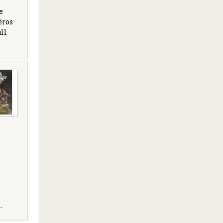
e
éros
ll
…