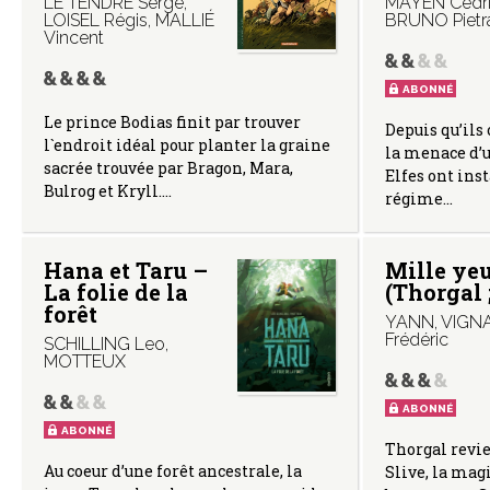
LE TENDRE Serge
,
MAYEN Cédr
LOISEL Régis
,
MALLIÉ
BRUNO Pietr
Vincent
ABONNÉ
Le prince Bodias finit par trouver
Depuis qu’ils
l`endroit idéal pour planter la graine
la menace d’
sacrée trouvée par Bragon, Mara,
Elfes ont inst
Bulrog et Kryll.…
régime…
Hana et Taru –
Mille ye
La folie de la
(Thorgal ;
forêt
YANN
,
VIGN
Frédéric
SCHILLING Leo
,
MOTTEUX
ABONNÉ
ABONNÉ
Thorgal revie
Au coeur d’une forêt ancestrale, la
Slive, la mag