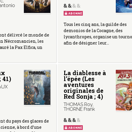
ic
,
antonio
ABONNÉ
Tous les cinq ans, la guilde des
demonios de la Cocagne, des
 ont délivré le monde de
lycanthropes, organise un tourno
un Nécromancien, les
afin de désigner leur…
auré la Pax Elfica, un
ux
La diablesse à
 41)
l’épée (Les
aventures
AUX
originales de
Red Sonja ; 4)
THOMAS Roy
,
THORNE Frank
nt du pays des glaces de
icienne, à bord d’une
ABONNÉ