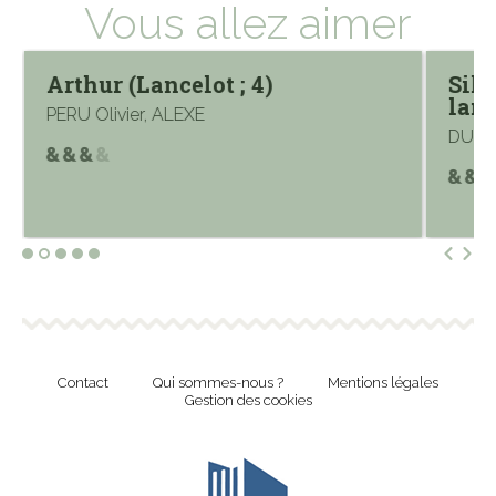
Vous allez aimer
Arthur (Lancelot ; 4)
Sill
land
PERU Olivier, ALEXE
DUFAU
Contact
Qui sommes-nous ?
Mentions légales
Gestion des cookies