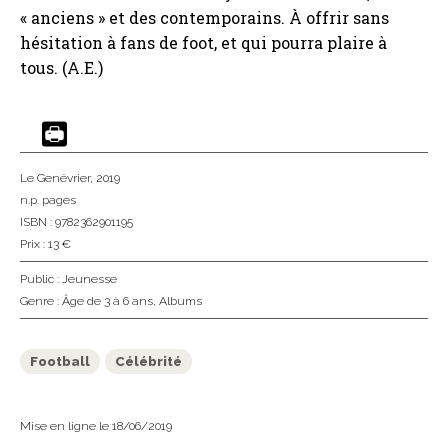
« anciens » et des contemporains. À offrir sans
hésitation à fans de foot, et qui pourra plaire à
tous. (A.E.)
Le Genévrier
, 2019
n.p. pages
ISBN : 9782362901195
Prix : 13 €
Public :
Jeunesse
Genre :
Âge de 3 à 6 ans
,
Albums
Football
Célébrité
Mise en ligne le 18/06/2019