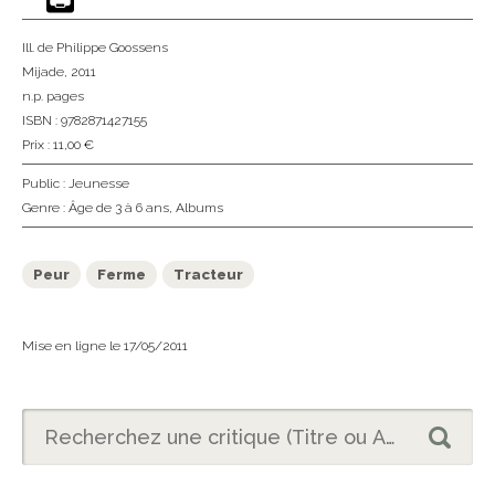
Ill. de Philippe Goossens
Mijade
, 2011
n.p. pages
ISBN : 9782871427155
Prix : 11,00 €
Public :
Jeunesse
Genre :
Âge de 3 à 6 ans
,
Albums
Peur
Ferme
Tracteur
Mise en ligne le 17/05/2011