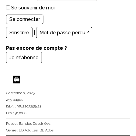
Se souvenir de moi
S'inscrire
|
Mot de passe perdu ?
Pas encore de compte ?
Je m'abonne
Casterman
, 2025
255 pages
ISBN : 9782203295421
Prix : 36,00 €
Public :
Bandes Dessinées
Genre :
BD Adultes
,
BD Ados