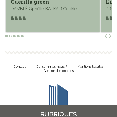
Guérilla green
L’îl
DAMBLÉ Ophélie, KALKAIR Cookie
DROM
Contact
Qui sommes-nous ?
Mentions légales
Gestion des cookies
RUBRIQUES
Revue en ligne de l'Union Nationale Culture et Bibliothèques Pour Tous