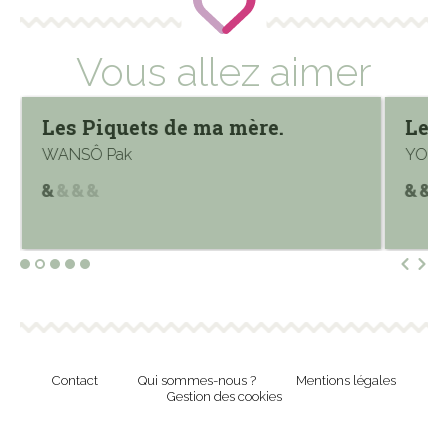
Vous allez aimer
Les Piquets de ma mère.
Le 
WANSÔ Pak
YOSHI
Contact
Qui sommes-nous ?
Mentions légales
Gestion des cookies