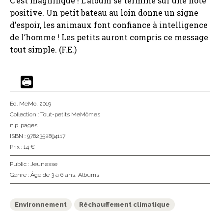
C’est magnifique ! L’album se termine sur une note
positive. Un petit bateau au loin donne un signe
d’espoir, les animaux font confiance à intelligence
de l’homme ! Les petits auront compris ce message
tout simple. (F.E.)
Ed. MeMo
, 2019
Collection :
Tout-petits MeMômes
n.p. pages
ISBN : 9782352894117
Prix : 14 €
Public :
Jeunesse
Genre :
Âge de 3 à 6 ans
,
Albums
Environnement
Réchauffement climatique