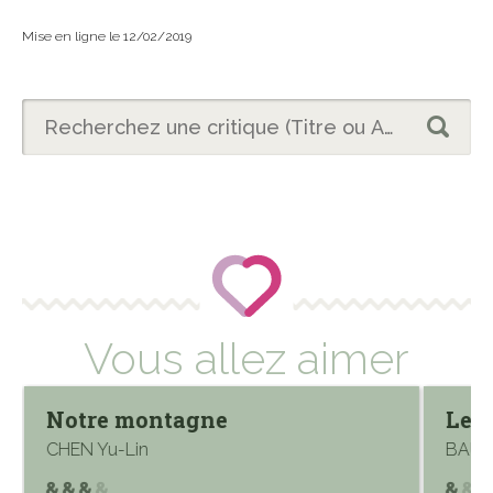
Mise en ligne le 12/02/2019
Vous allez aimer
Notre montagne
Le K
CHEN Yu-Lin
BAUSS