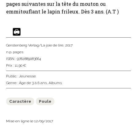
pages suivantes sur la tête du mouton ou
emmitouflant le lapin frileux. Dès 3 ans. (A.T )
Gerstenberg Verlag/La joie de lire
, 2017
n.p. pages
ISBN : 9782889083664
Prix : 11,90 €
Public :
Jeunesse
Genre :
Âge de 3 à 6 ans
,
Albums
Caractère
Poule
Mise en ligne le 12/09/2017