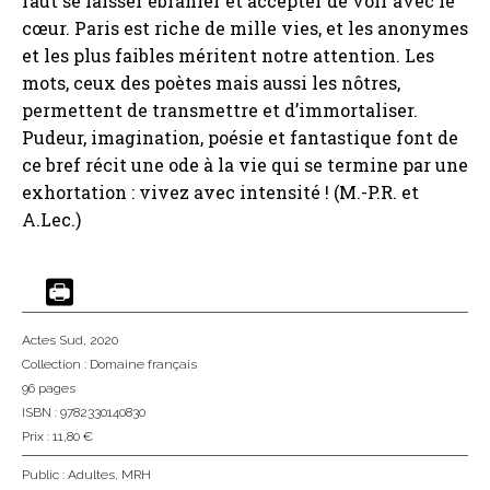
faut se laisser ébranler et accepter de voir avec le
cœur. Paris est riche de mille vies, et les anonymes
et les plus faibles méritent notre attention. Les
mots, ceux des poètes mais aussi les nôtres,
permettent de transmettre et d’immortaliser.
Pudeur, imagination, poésie et fantastique font de
ce bref récit une ode à la vie qui se termine par une
exhortation : vivez avec intensité ! (M.-P.R. et
A.Lec.)
Actes Sud
, 2020
Collection :
Domaine français
96 pages
ISBN : 9782330140830
Prix : 11,80 €
Public :
Adultes
,
MRH