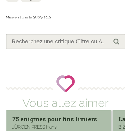
Mise en ligne le 05/03/2019
Vous allez aimer
75 énigmes pour fins limiers
La 
JÜRGEN PRESS Hans
BIZIE