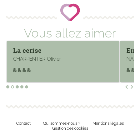
Vous allez aimer
La cerise
En v
CHARPENTIER Olivier
NASCI
Contact
Qui sommes-nous ?
Mentions légales
Gestion des cookies