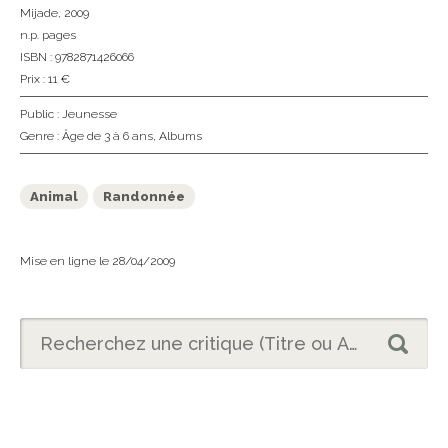
Mijade
, 2009
n.p. pages
ISBN : 9782871426066
Prix : 11 €
Public :
Jeunesse
Genre :
Âge de 3 à 6 ans
,
Albums
Animal
Randonnée
Mise en ligne le 28/04/2009